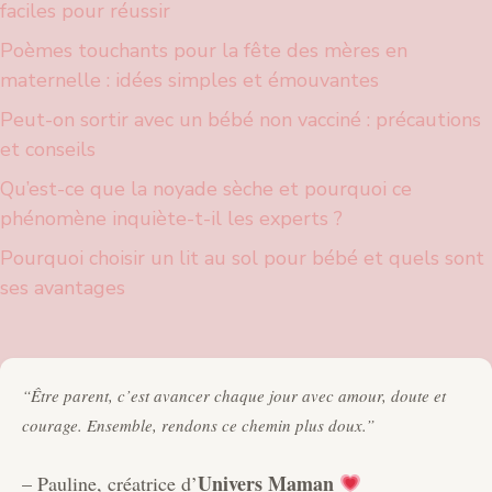
faciles pour réussir
Poèmes touchants pour la fête des mères en
maternelle : idées simples et émouvantes
Peut-on sortir avec un bébé non vacciné : précautions
et conseils
Qu’est-ce que la noyade sèche et pourquoi ce
phénomène inquiète-t-il les experts ?
Pourquoi choisir un lit au sol pour bébé et quels sont
ses avantages
“Être parent, c’est avancer chaque jour avec amour, doute et
courage. Ensemble, rendons ce chemin plus doux.”
Univers Maman
– Pauline, créatrice d’