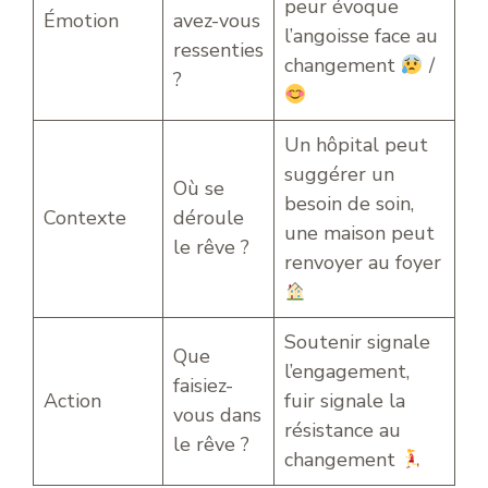
peur évoque
Émotion
avez-vous
l’angoisse face au
ressenties
changement
/
?
Un hôpital peut
suggérer un
Où se
besoin de soin,
Contexte
déroule
une maison peut
le rêve ?
renvoyer au foyer
Soutenir signale
Que
l’engagement,
faisiez-
Action
fuir signale la
vous dans
résistance au
le rêve ?
changement