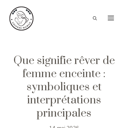
Aller
au
ME
contenu
Que signifie rêver de
femme enceinte :
symboliques et
interprétations
principales