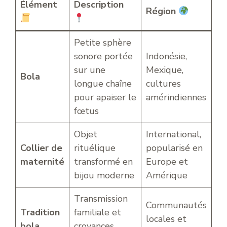
Élément
Description
Région
Petite sphère
sonore portée
Indonésie,
sur une
Mexique,
Bola
longue chaîne
cultures
pour apaiser le
amérindiennes
fœtus
Objet
International,
Collier de
rituélique
popularisé en
maternité
transformé en
Europe et
bijou moderne
Amérique
Transmission
Communautés
Tradition
familiale et
locales et
bola
croyances