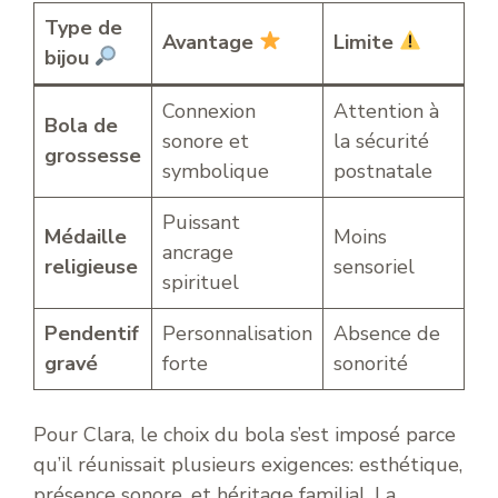
Type de
Avantage
Limite
bijou
Connexion
Attention à
Bola de
sonore et
la sécurité
grossesse
symbolique
postnatale
Puissant
Médaille
Moins
ancrage
religieuse
sensoriel
spirituel
Pendentif
Personnalisation
Absence de
gravé
forte
sonorité
Pour Clara, le choix du bola s’est imposé parce
qu’il réunissait plusieurs exigences: esthétique,
présence sonore, et héritage familial. La