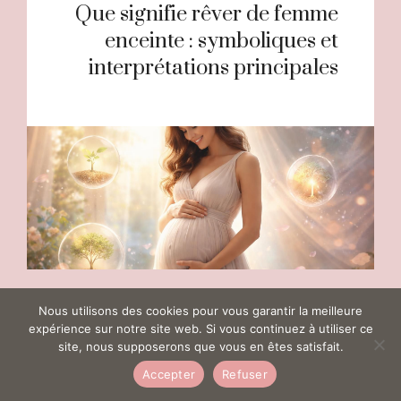
Que signifie rêver de femme
enceinte : symboliques et
interprétations principales
Nous utilisons des cookies pour vous garantir la meilleure
Laisser un commentaire
expérience sur notre site web. Si vous continuez à utiliser ce
site, nous supposerons que vous en êtes satisfait.
Accepter
Refuser
Commentaire