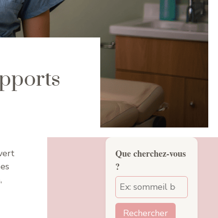
apports
Que cherchez-vous
vert
?
ses
,
Rechercher