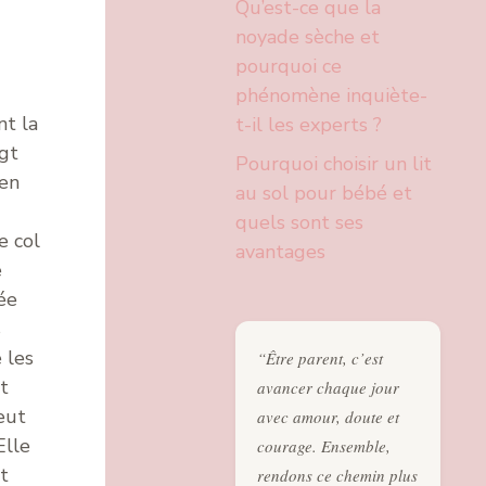
Qu’est-ce que la
noyade sèche et
pourquoi ce
phénomène inquiète-
nt la
t-il les experts ?
gt
Pourquoi choisir un lit
 en
au sol pour bébé et
quels sont ses
e col
avantages
e
ée
s
 les
“Être parent, c’est
t
avancer chaque jour
eut
avec amour, doute et
Elle
courage. Ensemble,
t
rendons ce chemin plus