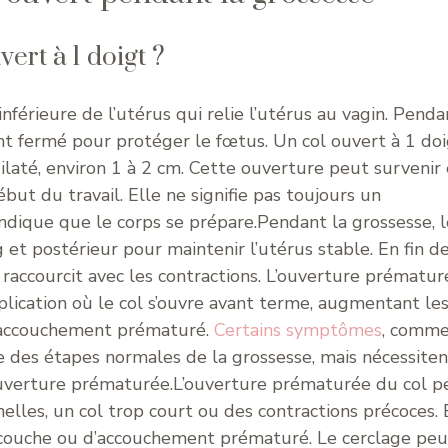
ert à 1 doigt ?
 inférieure de l’utérus qui relie l’utérus au vagin. Penda
nt fermé pour protéger le fœtus. Un col ouvert à 1 doi
 dilaté, environ 1 à 2 cm. Cette ouverture peut survenir
ébut du travail. Elle ne signifie pas toujours un
ique que le corps se prépare.Pendant la grossesse, l
et postérieur pour maintenir l’utérus stable. En fin d
 raccourcit avec les contractions. L’ouverture prématur
plication où le col s’ouvre avant terme, augmentant le
d’accouchement prématuré.
Certains symptômes
, comme
ie des étapes normales de la grossesse, mais nécessiten
’ouverture prématurée.L’ouverture prématurée du col p
elles, un col trop court ou des contractions précoces. 
couche ou d’accouchement prématuré. Le cerclage peu