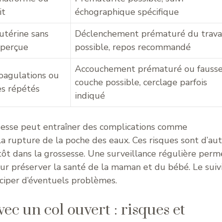
it
échographique spécifique
 utérine sans
Déclenchement prématuré du trava
 perçue
possible, repos recommandé
Accouchement prématuré ou fauss
oagulations ou
couche possible, cerclage parfois
s répétés
indiqué
sesse peut entraîner des complications comme
 rupture de la poche des eaux. Ces risques sont d’au
 tôt dans la grossesse. Une surveillance régulière perm
our préserver la santé de la maman et du bébé. Le suiv
iciper d’éventuels problèmes.
ec un col ouvert : risques et