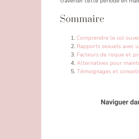
traverser cette période en mai
Sommaire
Comprendre le col ouver
Rapports sexuels avec u
Facteurs de risque et p
Alternatives pour maint
Témoignages et conseils