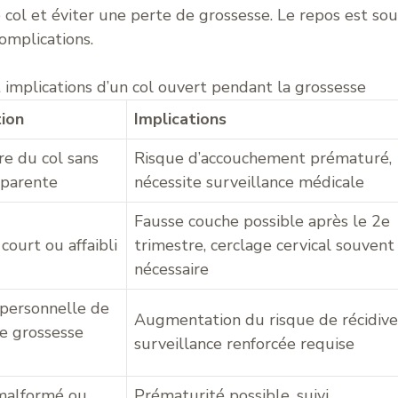
 col et éviter une perte de grossesse. Le repos est so
omplications.
 implications d’un col ouvert pendant la grossesse
ion
Implications
e du col sans
Risque d’accouchement prématuré,
pparente
nécessite surveillance médicale
Fausse couche possible après le 2e
court ou affaibli
trimestre, cerclage cervical souvent
nécessaire
 personnelle de
Augmentation du risque de récidive
e grossesse
surveillance renforcée requise
malformé ou
Prématurité possible, suivi