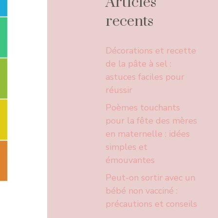
Articles
recents
Décorations et recette
de la pâte à sel :
astuces faciles pour
réussir
Poèmes touchants
pour la fête des mères
en maternelle : idées
simples et
émouvantes
Peut-on sortir avec un
bébé non vacciné :
précautions et conseils