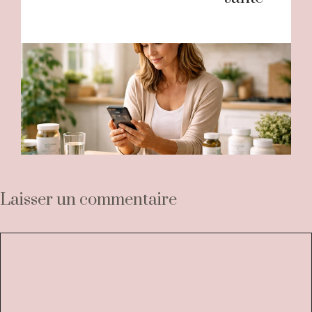
Laisser un commentaire
Commentaire