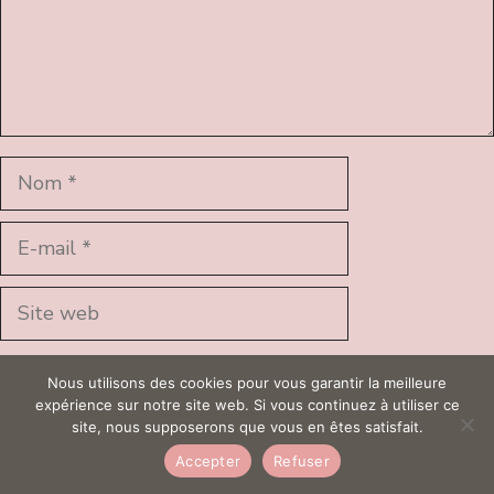
Nom
E-
mail
Site
web
Enregistrer mon nom, mon e-mail et mon site dans
Nous utilisons des cookies pour vous garantir la meilleure
le navigateur pour mon prochain commentaire.
expérience sur notre site web. Si vous continuez à utiliser ce
site, nous supposerons que vous en êtes satisfait.
Accepter
Refuser