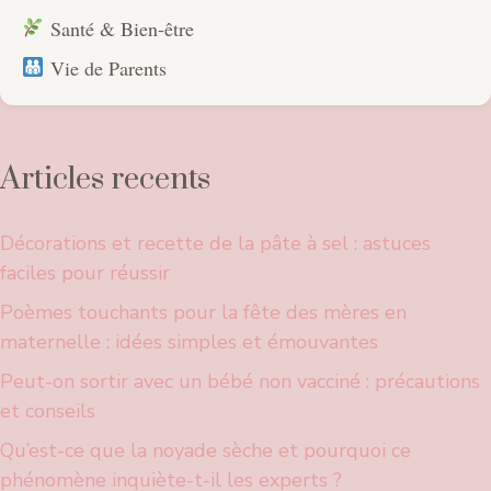
Santé & Bien-être
Vie de Parents
Articles recents
Décorations et recette de la pâte à sel : astuces
faciles pour réussir
Poèmes touchants pour la fête des mères en
maternelle : idées simples et émouvantes
Peut-on sortir avec un bébé non vacciné : précautions
et conseils
Qu’est-ce que la noyade sèche et pourquoi ce
phénomène inquiète-t-il les experts ?