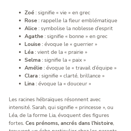
Zoé
: signifie « vie » en grec
Rose
: rappelle la fleur emblématique
Alice
: symbolise la noblesse d’esprit
Agathe
: signifie « bonne » en grec
Louise
: évoque le « guerrier »
Léa
: vient de la « prairie »
Selma
: signifie la « paix »
Amélie
: évoque le « travail d’équipe »
Clara
: signifie « clarté, brillance »
Lina
: évoque la « douceur »
Les racines hébraïques résonnent avec
intensité. Sarah, qui signifie « princesse », ou
Léa, de la forme Lia, évoquent des figures
fortes.
Ces prénoms, ancrés dans l’histoire
,
trouvent un écho particulier chez les parents