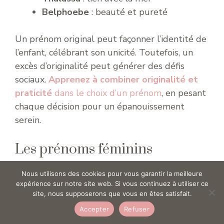
Belphoebe
: beauté et pureté
Un prénom original peut façonner l’identité de
l’enfant, célébrant son unicité. Toutefois, un
excès d’originalité peut générer des défis
sociaux.
Apprenez à combiner originalité et
praticité
dans le choix d’un prénom
, en pesant
chaque décision pour un épanouissement
serein.
Les prénoms féminins
internationaux
Nous utilisons des cookies pour vous garantir la meilleure
expérience sur notre site web. Si vous continuez à utiliser ce
site, nous supposerons que vous en êtes satisfait.
Les frontières se dissolvent dans le choix des
prénoms. Des noms comme Emma ou Léa
Accepter
Refuser
s’adaptent à toutes les langues.
Cette