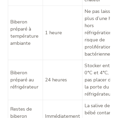
Ne pas laisser
plus d’une heu
Biberon
hors
préparé à
1 heure
réfrigération,
température
risque de
ambiante
prolifération
bactérienne
Stocker entre
Biberon
0°C et 4°C, ne
préparé au
24 heures
pas placer dans
réfrigérateur
la porte du
réfrigérateur
La salive de
Restes de
bébé contamin
biberon
Immédiatement