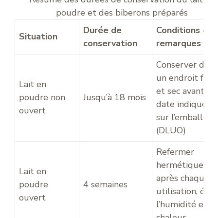
poudre et des biberons préparés
Durée de
Conditions et
Situation
conservation
remarques
Conserver dans
un endroit frais
Lait en
et sec avant la
poudre non
Jusqu’à 18 mois
date indiquée
ouvert
sur l’emballage
(DLUO)
Refermer
hermétiqueme
Lait en
après chaque
poudre
4 semaines
utilisation, évit
ouvert
l’humidité et la
chaleur