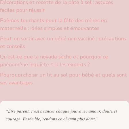
Décorations et recette de la pâte à sel : astuces
faciles pour réussir
Poèmes touchants pour la fête des mères en
maternelle : idées simples et émouvantes
Peut-on sortir avec un bébé non vacciné : précautions
et conseils
Qu’est-ce que la noyade sèche et pourquoi ce
phénomène inquiète-t-il les experts ?
Pourquoi choisir un lit au sol pour bébé et quels sont
ses avantages
“Être parent, c’est avancer chaque jour avec amour, doute et
courage. Ensemble, rendons ce chemin plus doux.”