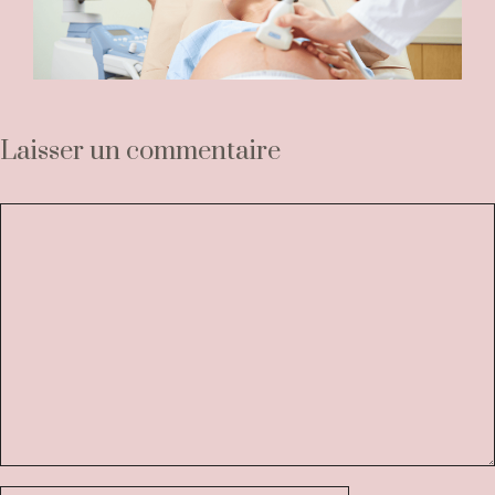
Laisser un commentaire
Commentaire