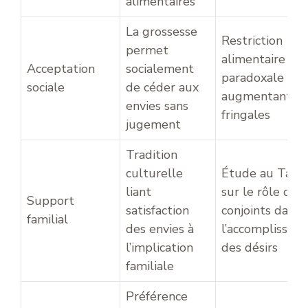
alimentaires
La grossesse
Restriction
permet
alimentaire
Acceptation
socialement
paradoxale
sociale
de céder aux
augmentant le
envies sans
fringales
jugement
Tradition
culturelle
Étude au Tanza
liant
sur le rôle des
Support
satisfaction
conjoints dans
familial
des envies à
l’accomplissem
l’implication
des désirs
familiale
Préférence