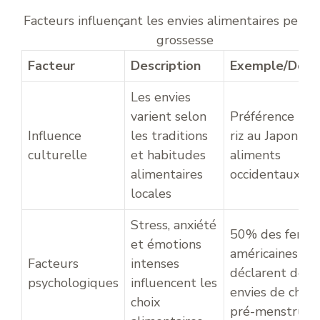
Facteurs influençant les envies alimentaires penda
grossesse
Facteur
Description
Exemple/Donn
Les envies
varient selon
Préférence pou
Influence
les traditions
riz au Japon vs.
culturelle
et habitudes
aliments
alimentaires
occidentaux
locales
Stress, anxiété
50% des femm
et émotions
américaines
Facteurs
intenses
déclarent des
psychologiques
influencent les
envies de choco
choix
pré-menstruel