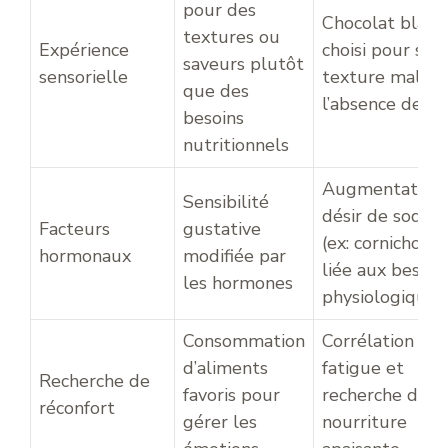
pour des
Chocolat blanc
textures ou
Expérience
choisi pour sa
saveurs plutôt
sensorielle
texture malgr
que des
l’absence de ca
besoins
nutritionnels
Augmentation
Sensibilité
désir de sodiu
Facteurs
gustative
(ex: cornichons)
hormonaux
modifiée par
liée aux besoin
les hormones
physiologiques
Consommation
Corrélation ent
d’aliments
fatigue et
Recherche de
favoris pour
recherche de
réconfort
gérer les
nourriture