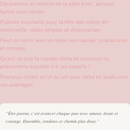
Décorations et recette de la pâte à sel : astuces
faciles pour réussir
Poèmes touchants pour la fête des mères en
maternelle : idées simples et émouvantes
Peut-on sortir avec un bébé non vacciné : précautions
et conseils
Qu’est-ce que la noyade sèche et pourquoi ce
phénomène inquiète-t-il les experts ?
Pourquoi choisir un lit au sol pour bébé et quels sont
ses avantages
“Être parent, c’est avancer chaque jour avec amour, doute et
courage. Ensemble, rendons ce chemin plus doux.”