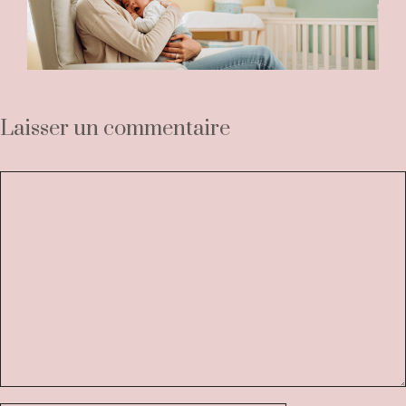
Laisser un commentaire
Commentaire