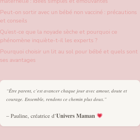
maternelle : idées simples et émouvantes
Peut-on sortir avec un bébé non vacciné : précautions
et conseils
Qu’est-ce que la noyade sèche et pourquoi ce
phénomène inquiète-t-il les experts ?
Pourquoi choisir un lit au sol pour bébé et quels sont
ses avantages
“Être parent, c’est avancer chaque jour avec amour, doute et
courage. Ensemble, rendons ce chemin plus doux.”
Univers Maman
– Pauline, créatrice d’