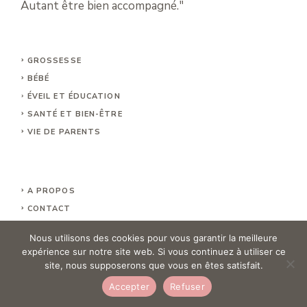
Autant être bien accompagné."
GROSSESSE
BÉBÉ
ÉVEIL ET ÉDUCATION
SANTÉ ET BIEN-ÊTRE
VIE DE PARENTS
A PROPOS
CONTACT
MENTIONS LÉGALE
S
Nous utilisons des cookies pour vous garantir la meilleure
POLITIQUE DE CONFIDENTUALITÉ
expérience sur notre site web. Si vous continuez à utiliser ce
PLAN DU SITE
site, nous supposerons que vous en êtes satisfait.
Accepter
Refuser