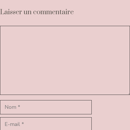
Laisser un commentaire
Commentaire
Nom
E-
mail