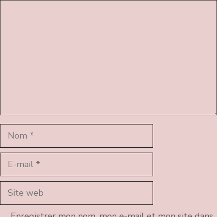
Commentaire
Nom
E-
mail
Site
web
Enregistrer mon nom, mon e-mail et mon site dans