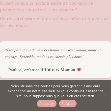
Qu’est-ce que la noyade sèche et pourquoi ce
phénomène inquiète-t-il les experts ?
Pourquoi choisir un lit au sol pour bébé et quels sont
ses avantages
“Être parent, c’est avancer chaque jour avec amour, doute et
courage. Ensemble, rendons ce chemin plus doux.”
Univers Maman
– Pauline, créatrice d’
Nous utilisons des cookies pour vous garantir la meilleure
expérience sur notre site web. Si vous continuez à utiliser ce
Dernier commentaire
site, nous supposerons que vous en êtes satisfait.
Accepter
Refuser
Aucun commentaire à afficher.