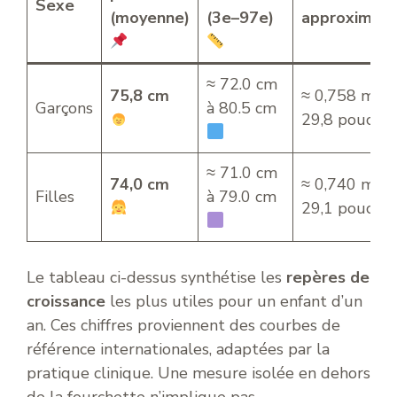
Sexe
(moyenne)
(3e–97e)
approximati
≈ 72.0 cm
75,8 cm
≈ 0,758 m •
Garçons
à 80.5 cm
29,8 pouces
≈ 71.0 cm
74,0 cm
≈ 0,740 m •
Filles
à 79.0 cm
29,1 pouces
Le tableau ci-dessus synthétise les
repères de
croissance
les plus utiles pour un enfant d’un
an. Ces chiffres proviennent des courbes de
référence internationales, adaptées par la
pratique clinique. Une mesure isolée en dehors