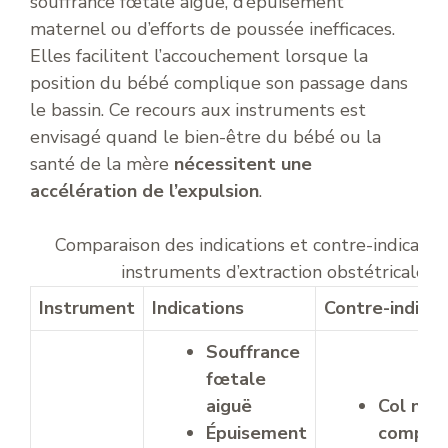
souffrance fœtale aiguë, d’épuisement
maternel ou d’efforts de poussée inefficaces.
Elles facilitent l’accouchement lorsque la
position du bébé complique son passage dans
le bassin. Ce recours aux instruments est
envisagé quand le bien-être du bébé ou la
santé de la mère
nécessitent une
accélération de l’expulsion
.
Comparaison des indications et contre-indicatio
instruments d’extraction obstétricale
Instrument
Indications
Contre-indicat
Souffrance
fœtale
aiguë
Col non
Épuisement
complè