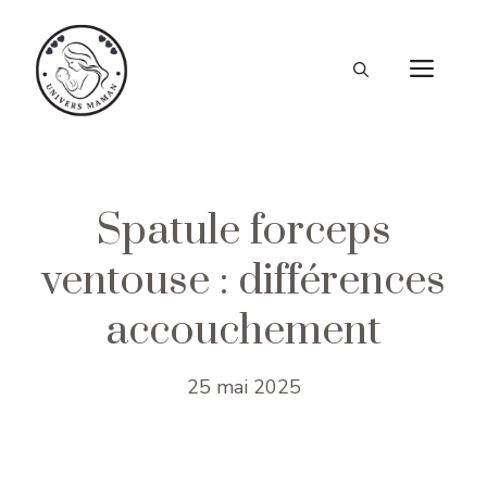
Aller
au
ME
contenu
Spatule forceps
ventouse : différences
accouchement
25 mai 2025