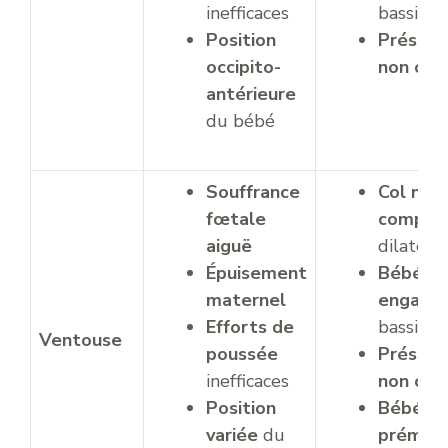
inefficaces
bassin
Position
Présent
occipito-
non cép
antérieure
du bébé
Souffrance
Col non
fœtale
complè
aiguë
dilaté
Épuisement
Bébé n
maternel
engagé
Efforts de
bassin
Ventouse
poussée
Présent
inefficaces
non cép
Position
Bébé
variée
du
prémat