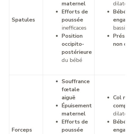
maternel
dilaté
Efforts de
Bébé n
Spatules
poussée
engagé
inefficaces
bassin
Position
Présent
occipito-
non cép
postérieure
du bébé
Souffrance
fœtale
aiguë
Col non
Épuisement
complè
maternel
dilaté
Efforts de
Bébé n
Forceps
poussée
engagé