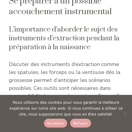
Se préparer à un possible
accouchement instrumental
L’importance d’aborder le sujet des
instruments d’extraction pendant la
préparation à la naissance
Discuter des instruments d’extraction comme
les spatules, les forceps ou la ventouse dès la
grossesse permet d’anticiper les scénarios
possibles. Ces outils sont nécessaires dans
environ 12 % des accouchements en France. En
Nous utilisons des cookies pour vous garantir la meilleure
comprendre le rôle aide à
réduire les craintes
expérience sur notre site web. Si vous continuez à utiliser ce
et favoriser
un consentement éclairé si leur
site, nous supposerons que vous en êtes satisfait.
utilisation s’avère indispensable.
Accepter
Refuser