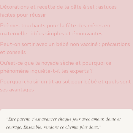
Décorations et recette de la pâte à sel : astuces
faciles pour réussir
Poèmes touchants pour la fête des mères en
maternelle : idées simples et émouvantes
Peut-on sortir avec un bébé non vacciné : précautions
et conseils
Qu’est-ce que la noyade sèche et pourquoi ce
phénomène inquiète-t-il les experts ?
Pourquoi choisir un lit au sol pour bébé et quels sont
ses avantages
“Être parent, c’est avancer chaque jour avec amour, doute et
courage. Ensemble, rendons ce chemin plus doux.”