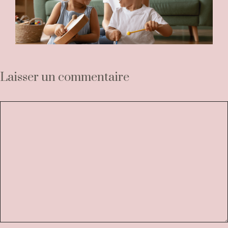
Laisser un commentaire
Commentaire