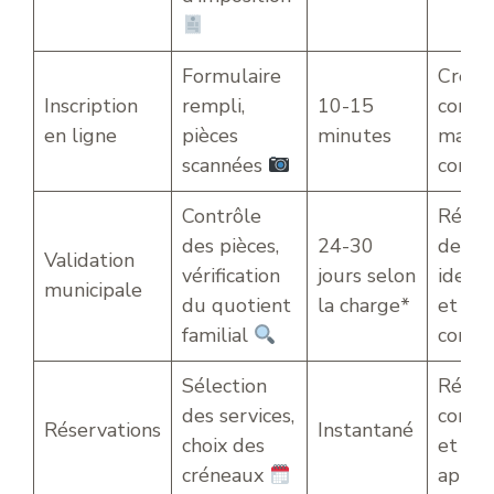
Formulaire
Créat
Inscription
rempli,
10-15
compt
en ligne
pièces
minutes
mail 
scannées
confir
Contrôle
Récep
des pièces,
24-30
des
Validation
vérification
jours selon
identi
municipale
du quotient
la charge*
et acc
familial
compl
Sélection
Réser
des services,
confi
Réservations
Instantané
choix des
et tari
créneaux
appli