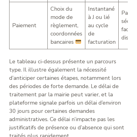
Choix du
Instantané
Paiem
mode de
à J ou lié
sécuri
Paiement
règlement,
au cycle
factur
coordonnées
de
dispon
bancaires
facturation
Le tableau ci-dessus présente un parcours
type. Il illustre également la nécessité
d’anticiper certaines étapes, notamment lors
des périodes de forte demande. Le délai de
traitement par la mairie peut varier, et la
plateforme signale parfois un délai d’environ
30 jours pour certaines demandes
administratives. Ce délai n’impacte pas les
justificatifs de présence ou d’absence qui sont
traités plus rapidement.