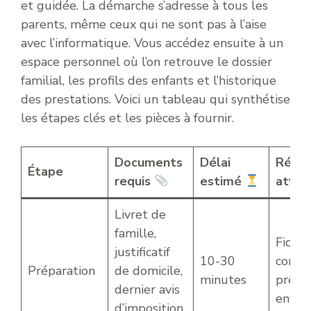
et guidée. La démarche s’adresse à tous les
parents, même ceux qui ne sont pas à l’aise
avec l’informatique. Vous accédez ensuite à un
espace personnel où l’on retrouve le dossier
familial, les profils des enfants et l’historique
des prestations. Voici un tableau qui synthétise
les étapes clés et les pièces à fournir.
Documents
Délai
Résul
Étape
requis
estimé
atte
Livret de
famille,
Fichie
justificatif
10-30
compl
Préparation
de domicile,
minutes
prêt à
dernier avis
envoy
d’imposition