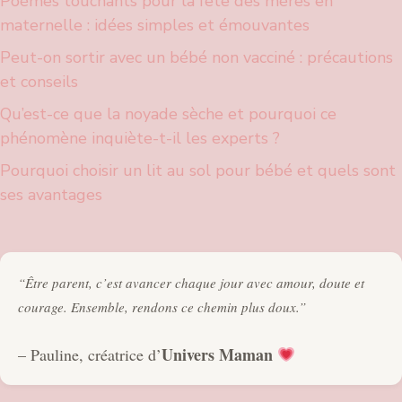
Poèmes touchants pour la fête des mères en
maternelle : idées simples et émouvantes
Peut-on sortir avec un bébé non vacciné : précautions
et conseils
Qu’est-ce que la noyade sèche et pourquoi ce
phénomène inquiète-t-il les experts ?
Pourquoi choisir un lit au sol pour bébé et quels sont
ses avantages
“Être parent, c’est avancer chaque jour avec amour, doute et
courage. Ensemble, rendons ce chemin plus doux.”
Univers Maman
– Pauline, créatrice d’