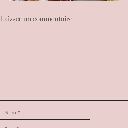
Laisser un commentaire
Commentaire
Nom
E-