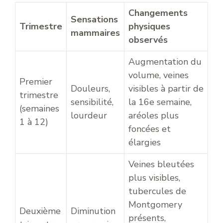
Changements
Sensations
Trimestre
physiques
mammaires
observés
Augmentation du
volume, veines
Premier
Douleurs,
visibles à partir de
trimestre
sensibilité,
la 16e semaine,
(semaines
lourdeur
aréoles plus
1 à 12)
foncées et
élargies
Veines bleutées
plus visibles,
tubercules de
Montgomery
Deuxième
Diminution
présents,