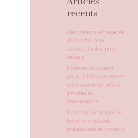
Articles
recents
Décorations et recette
de la pâte à sel :
astuces faciles pour
réussir
Poèmes touchants
pour la fête des mères
en maternelle : idées
simples et
émouvantes
Peut-on sortir avec un
bébé non vacciné :
précautions et conseils