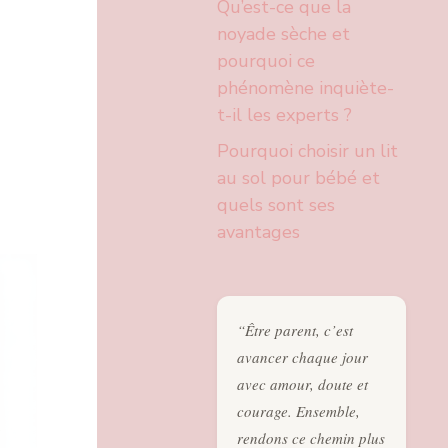
Qu’est-ce que la
noyade sèche et
pourquoi ce
phénomène inquiète-
t-il les experts ?
Pourquoi choisir un lit
au sol pour bébé et
quels sont ses
avantages
“Être parent, c’est
avancer chaque jour
avec amour, doute et
courage. Ensemble,
rendons ce chemin plus