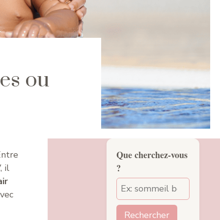
les ou
Que cherchez-vous
Entre
?
 il
ir
avec
Rechercher