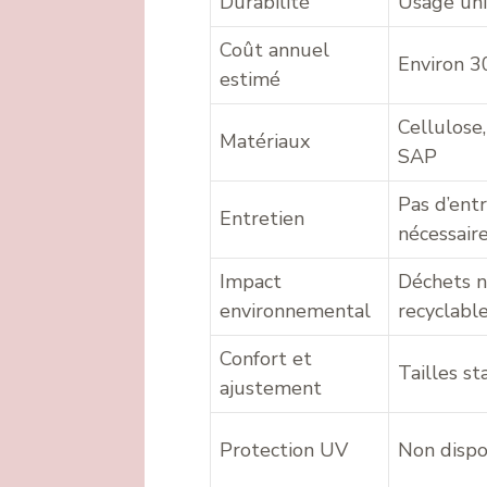
Durabilité
Usage un
Coût annuel
Environ 3
estimé
Cellulose,
Matériaux
SAP
Pas d’ent
Entretien
nécessair
Impact
Déchets 
environnemental
recyclabl
Confort et
Tailles s
ajustement
Protection UV
Non dispo