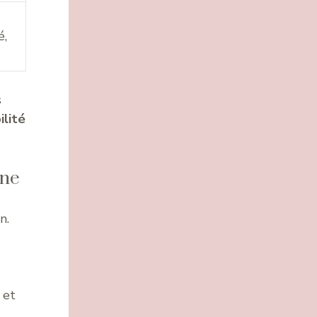
é,
s
ilité
ine
n.
 et