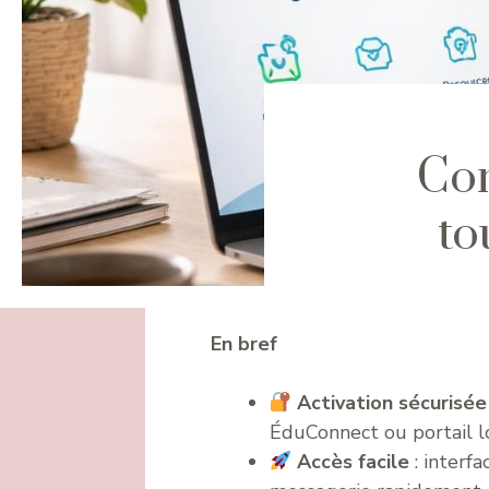
Com
to
En bref
Activation sécurisée
ÉduConnect ou portail lo
Accès facile
: interf