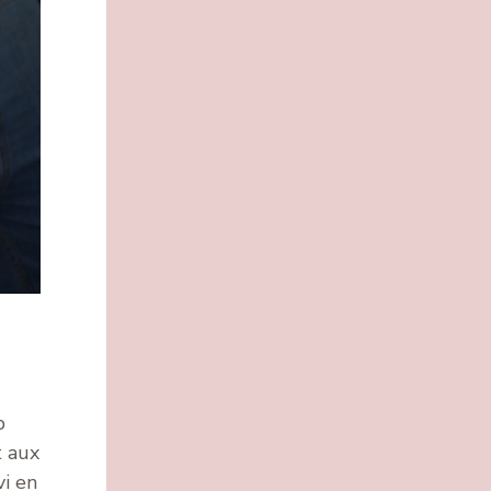
b
t aux
vi en