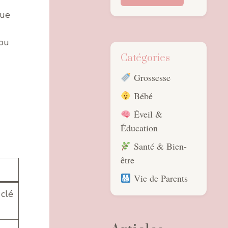
que
 ou
Catégories
Grossesse
Bébé
Éveil &
Éducation
Santé & Bien-
être
Vie de Parents
 clé