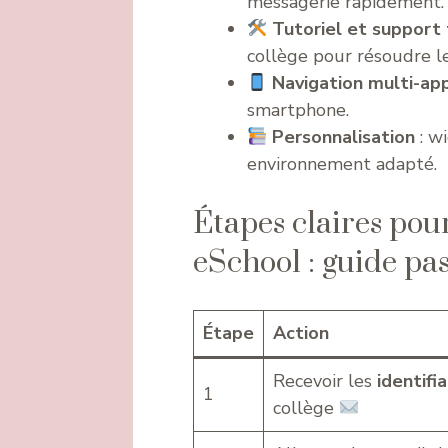
messagerie rapidement.
Tutoriel et support
collège pour résoudre l
Navigation multi-app
smartphone.
Personnalisation
: w
environnement adapté.
Étapes claires pou
eSchool : guide pas 
Étape
Action
Recevoir les
identifi
1
collège