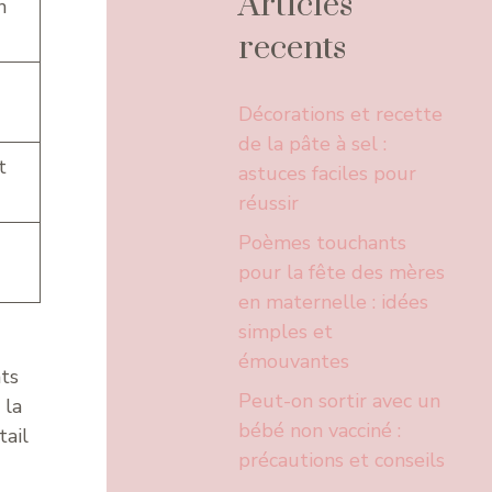
Articles
n
recents
Décorations et recette
de la pâte à sel :
t
astuces faciles pour
réussir
Poèmes touchants
pour la fête des mères
en maternelle : idées
simples et
émouvantes
nts
Peut-on sortir avec un
 la
bébé non vacciné :
tail
précautions et conseils