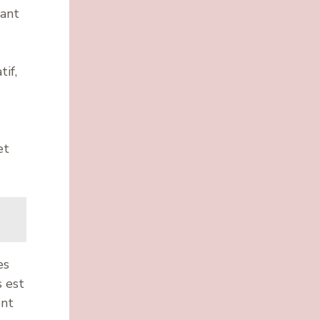
sant
if,
et
es
s est
ent