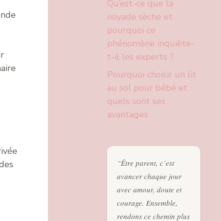
Qu’est-ce que la
ande
noyade sèche et
pourquoi ce
phénomène inquiète-
r
t-il les experts ?
aire
Pourquoi choisir un lit
au sol pour bébé et
quels sont ses
avantages
rivée
“Être parent, c’est
 des
avancer chaque jour
avec amour, doute et
courage. Ensemble,
rendons ce chemin plus