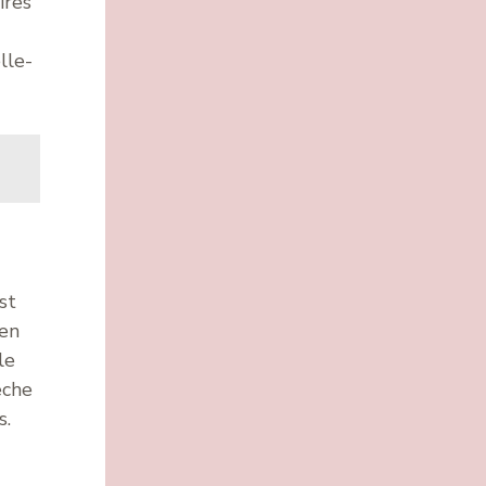
ires
lle-
st
 en
le
êche
s.