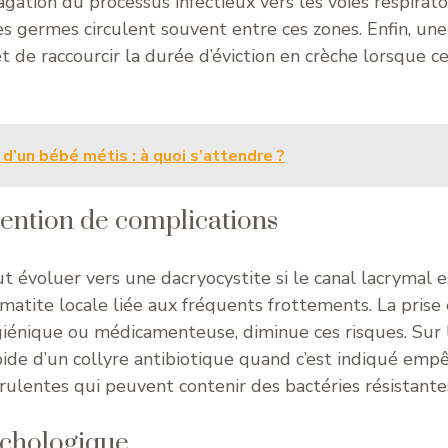
agation du processus infectieux vers les voies respirato
mes germes circulent souvent entre ces zones. Enfin, une
de raccourcir la durée d’éviction en crèche lorsque ce
 d’un bébé métis : à quoi s’attendre ?
ention de complications
ut évoluer vers une dacryocystite si le canal lacrymal e
atite locale liée aux fréquents frottements. La prise
ygiénique ou médicamenteuse, diminue ces risques. Sur 
apide d’un collyre antibiotique quand c’est indiqué emp
rulentes qui peuvent contenir des bactéries résistante
ychologique