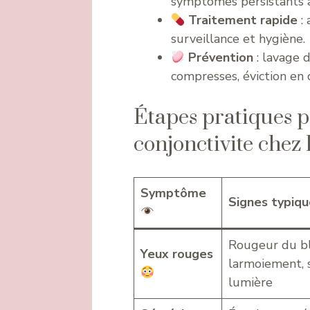
symptômes persistants 
Traitement rapide
: 
surveillance et hygiène.
Prévention
: lavage 
compresses, éviction en c
Étapes pratiques p
conjonctivite chez 
Symptôme
Signes typiq
Rougeur du bla
Yeux rouges
larmoiement, s
lumière