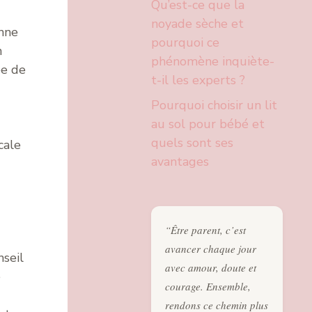
Qu’est-ce que la
noyade sèche et
enne
pourquoi ce
n
phénomène inquiète-
ée de
t-il les experts ?
Pourquoi choisir un lit
au sol pour bébé et
quels sont ses
cale
avantages
“Être parent, c’est
avancer chaque jour
nseil
avec amour, doute et
e
courage. Ensemble,
rendons ce chemin plus