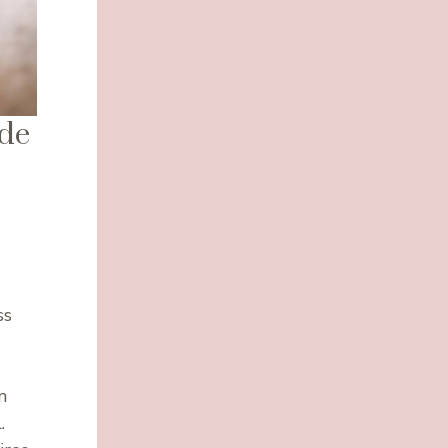
 de
ss
n
.