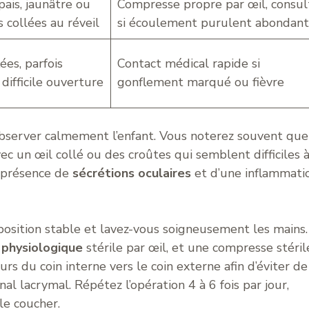
ais, jaunâtre ou
Compresse propre par œil, consul
s collées au réveil
si écoulement purulent abondant
ées, parfois
Contact médical rapide si
difficile ouverture
gonflement marqué ou fièvre
bserver calmement l’enfant. Vous noterez souvent que
ec un œil collé ou des croûtes qui semblent difficiles 
a présence de
sécrétions oculaires
et d’une inflammati
position stable et lavez-vous soigneusement les mains.
physiologique
stérile par œil, et une compresse stéril
rs du coin interne vers le coin externe afin d’éviter de
al lacrymal. Répétez l’opération 4 à 6 fois par jour,
le coucher.