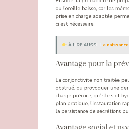
Ensuite, la probabilité de prop
ou l’oreille baisse, car les mê
prise en charge adaptée permet 
ci est nécessaire.
À LIRE AUSSI
La naissance
Avantage pour la prév
La conjonctivite non traitée pe
obstrué, ou provoquer une derm
charge précoce, qu’elle soit h
plan pratique, l’instauration r
la persistance de sécrétions pu
Avantage social et ps