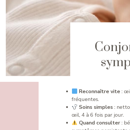
Conjon
symp
Reconnaître vite
: œi
fréquentes.
Soins simples
: nett
œil, 4 à 6 fois par jour.
Quand consulter
: bé