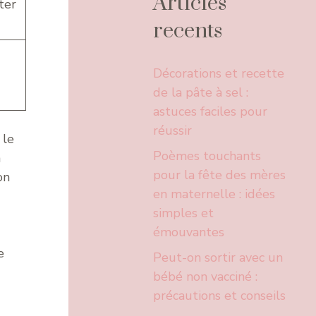
Articles
ter
recents
Décorations et recette
de la pâte à sel :
astuces faciles pour
réussir
 le
Poèmes touchants
à
pour la fête des mères
on
en maternelle : idées
simples et
émouvantes
e
Peut-on sortir avec un
bébé non vacciné :
précautions et conseils