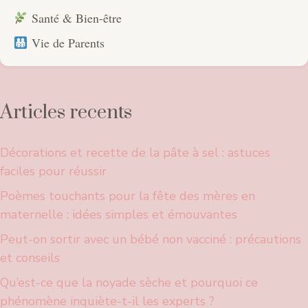
Santé & Bien-être
Vie de Parents
Articles recents
Décorations et recette de la pâte à sel : astuces
faciles pour réussir
Poèmes touchants pour la fête des mères en
maternelle : idées simples et émouvantes
Peut-on sortir avec un bébé non vacciné : précautions
et conseils
Qu’est-ce que la noyade sèche et pourquoi ce
phénomène inquiète-t-il les experts ?